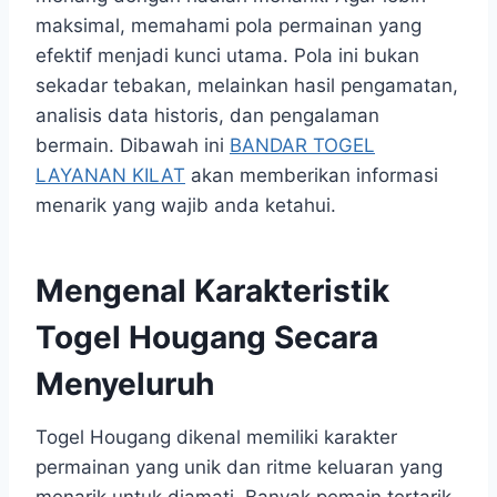
maksimal, memahami pola permainan yang
efektif menjadi kunci utama. Pola ini bukan
sekadar tebakan, melainkan hasil pengamatan,
analisis data historis, dan pengalaman
bermain. Dibawah ini
BANDAR TOGEL
LAYANAN KILAT
akan memberikan informasi
menarik yang wajib anda ketahui.
Mengenal Karakteristik
Togel Hougang Secara
Menyeluruh
Togel Hougang dikenal memiliki karakter
permainan yang unik dan ritme keluaran yang