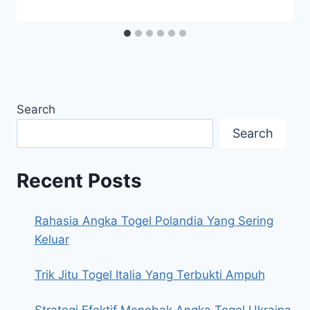
Search
Search
Recent Posts
Rahasia Angka Togel Polandia Yang Sering
Keluar
Trik Jitu Togel Italia Yang Terbukti Ampuh
Strategi Efektif Menebak Angka Togel Ukraina