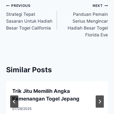
Post
PREVIOUS
NEXT
Strategi Tepat
Panduan Pemain
navigation
Sasaran Untuk Hadiah
Serius Mengincar
Besar Togel California
Hadiah Besar Togel
Florida Eve
Similar Posts
Trik Jitu Memilih Angka
Kemenangan Togel Jepang
07/29/2025