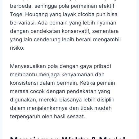
berbeda, sehingga pola permainan efektif
Togel Hougang yang layak dicoba pun bisa
bervariasi. Ada pemain yang lebih nyaman
dengan pendekatan konservatif, sementara
yang lain cenderung lebih berani mengambil
risiko.
Menyesuaikan pola dengan gaya pribadi
membantu menjaga kenyamanan dan
konsistensi dalam bermain. Ketika pemain
merasa cocok dengan pendekatan yang
digunakan, mereka biasanya lebih disiplin
dalam menjalankannya dan tidak mudah
terpengaruh oleh hasil sesaat.