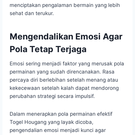
menciptakan pengalaman bermain yang lebih
sehat dan terukur.
Mengendalikan Emosi Agar
Pola Tetap Terjaga
Emosi sering menjadi faktor yang merusak pola
permainan yang sudah direncanakan. Rasa
percaya diri berlebihan setelah menang atau
kekecewaan setelah kalah dapat mendorong
perubahan strategi secara impulsif.
Dalam menerapkan pola permainan efektif
Togel Hougang yang layak dicoba,
pengendalian emosi menjadi kunci agar