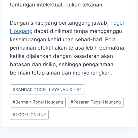
tantangan intelektual, bukan tekanan.
Dengan sikap yang bertanggung jawab,
Togel
Hougang
dapat dinikmati tanpa mengganggu
keseimbangan kehidupan sehari-hari. Pola
permainan efektif akan terasa lebih bermakna
ketika dijalankan dengan kesadaran akan
batasan dan risiko, sehingga pengalaman
bermain tetap aman dan menyenangkan.
Post
#
BANDAR TOGEL LAYANAN KILAT
Tags:
#
Bermain Togel Hougang
#
Pasaran Togel Hougang
#
TOGEL ONLINE