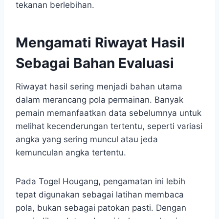
tekanan berlebihan.
Mengamati Riwayat Hasil
Sebagai Bahan Evaluasi
Riwayat hasil sering menjadi bahan utama
dalam merancang pola permainan. Banyak
pemain memanfaatkan data sebelumnya untuk
melihat kecenderungan tertentu, seperti variasi
angka yang sering muncul atau jeda
kemunculan angka tertentu.
Pada Togel Hougang, pengamatan ini lebih
tepat digunakan sebagai latihan membaca
pola, bukan sebagai patokan pasti. Dengan