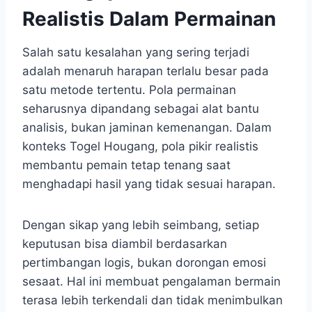
Realistis Dalam Permainan
Salah satu kesalahan yang sering terjadi
adalah menaruh harapan terlalu besar pada
satu metode tertentu. Pola permainan
seharusnya dipandang sebagai alat bantu
analisis, bukan jaminan kemenangan. Dalam
konteks Togel Hougang, pola pikir realistis
membantu pemain tetap tenang saat
menghadapi hasil yang tidak sesuai harapan.
Dengan sikap yang lebih seimbang, setiap
keputusan bisa diambil berdasarkan
pertimbangan logis, bukan dorongan emosi
sesaat. Hal ini membuat pengalaman bermain
terasa lebih terkendali dan tidak menimbulkan