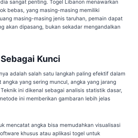
rsedia sangat penting. Togel Libanon menawarkan
olok bebas, yang masing-masing memiliki
uang masing-masing jenis taruhan, pemain dapat
ng akan dipasang, bukan sekadar mengandalkan
k Sebagai Kunci
ya adalah salah satu langkah paling efektif dalam
 angka yang sering muncul, angka yang jarang
Teknik ini dikenal sebagai analisis statistik dasar,
etode ini memberikan gambaran lebih jelas
ntuk mencatat angka bisa memudahkan visualisasi
ftware khusus atau aplikasi togel untuk