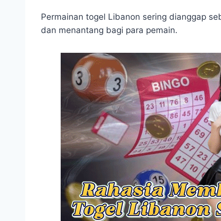
h
a
e
e
k
i
h
a
c
s
l
y
n
a
Permainan togel Libanon sering dianggap seba
t
e
s
e
p
e
r
dan menantang bagi para pemain.
s
b
e
g
e
e
A
o
n
r
p
o
g
a
p
k
e
m
r