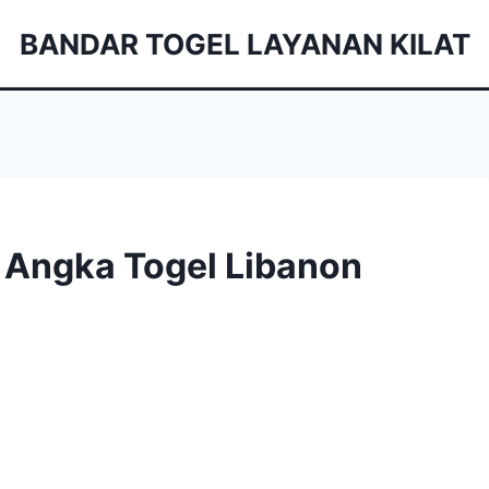
BANDAR TOGEL LAYANAN KILAT
 Angka Togel Libanon