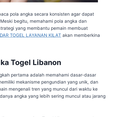
aca pola angka secara konsisten agar dapat
Meski begitu, memahami pola angka dan
 strategi yang membantu pemain membuat
DAR TOGEL LAYANAN KILAT
akan memberkina
ka Togel Libanon
gkah pertama adalah memahami dasar-dasar
memiliki mekanisme pengundian yang unik, dan
ain mengenali tren yang muncul dari waktu ke
danya angka yang lebih sering muncul atau jarang