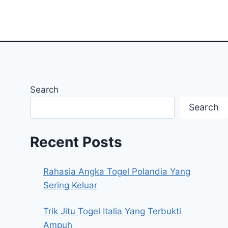
Search
Search
Recent Posts
Rahasia Angka Togel Polandia Yang
Sering Keluar
Trik Jitu Togel Italia Yang Terbukti
Ampuh