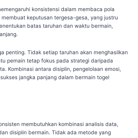
ga memengaruhi konsistensi dalam membaca pola
li membuat keputusan tergesa-gesa, yang justru
 menentukan batas taruhan dan waktu bermain,
panjang.
 juga penting. Tidak setiap taruhan akan menghasilkan
 pemain tetap fokus pada strategi daripada
 Kombinasi antara disiplin, pengelolaan emosi,
a sukses jangka panjang dalam bermain togel
onsisten membutuhkan kombinasi analisis data,
dan disiplin bermain. Tidak ada metode yang