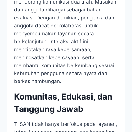
mendorong komunikasi dua arah. Masukan
dari anggota dihargai sebagai bahan
evaluasi. Dengan demikian, pengelola dan
anggota dapat berkolaborasi untuk
menyempurnakan layanan secara
berkelanjutan. Interaksi aktif ini
menciptakan rasa kebersamaan,
meningkatkan kepercayaan, serta
membantu komunitas berkembang sesuai
kebutuhan pengguna secara nyata dan
berkesinambungan.
Komunitas, Edukasi, dan
Tanggung Jawab
TIISAN tidak hanya berfokus pada layanan,