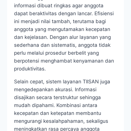
informasi dibuat ringkas agar anggota
dapat beraktivitas dengan lancar. Efisiensi
ini menjadi nilai tambah, terutama bagi
anggota yang mengutamakan kecepatan
dan kejelasan. Dengan alur layanan yang
sederhana dan sistematis, anggota tidak
perlu melalui prosedur berbelit yang
berpotensi menghambat kenyamanan dan
produktivitas.
Selain cepat, sistem layanan TIISAN juga
mengedepankan akurasi. Informasi
disajikan secara terstruktur sehingga
mudah dipahami. Kombinasi antara
kecepatan dan ketepatan membantu
mengurangi kesalahpahaman, sekaligus
meningkatkan rasa percaya anggota