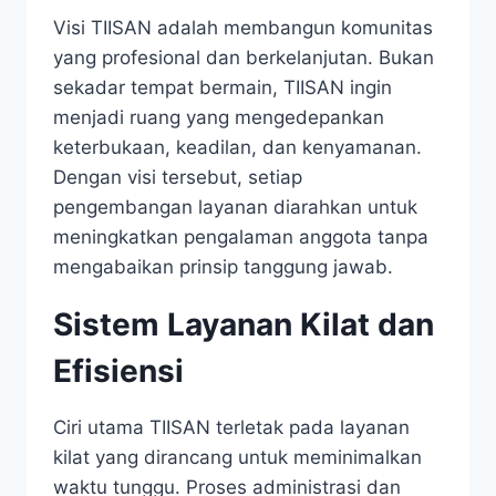
Visi TIISAN adalah membangun komunitas
yang profesional dan berkelanjutan. Bukan
sekadar tempat bermain, TIISAN ingin
menjadi ruang yang mengedepankan
keterbukaan, keadilan, dan kenyamanan.
Dengan visi tersebut, setiap
pengembangan layanan diarahkan untuk
meningkatkan pengalaman anggota tanpa
mengabaikan prinsip tanggung jawab.
Sistem Layanan Kilat dan
Efisiensi
Ciri utama TIISAN terletak pada layanan
kilat yang dirancang untuk meminimalkan
waktu tunggu. Proses administrasi dan