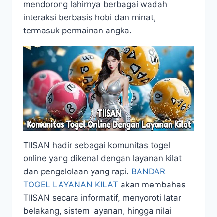
mendorong lahirnya berbagai wadah
interaksi berbasis hobi dan minat,
termasuk permainan angka.
TIISAN hadir sebagai komunitas togel
online yang dikenal dengan layanan kilat
dan pengelolaan yang rapi.
BANDAR
TOGEL LAYANAN KILAT
akan membahas
TIISAN secara informatif, menyoroti latar
belakang, sistem layanan, hingga nilai