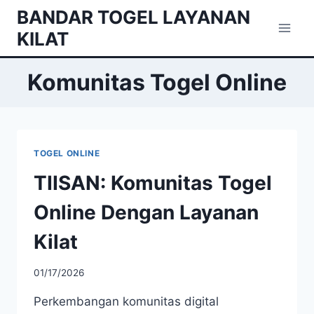
Skip
BANDAR TOGEL LAYANAN
to
KILAT
content
Komunitas Togel Online
TOGEL ONLINE
TIISAN: Komunitas Togel
Online Dengan Layanan
Kilat
01/17/2026
Perkembangan komunitas digital