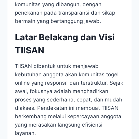
komunitas yang dibangun, dengan
penekanan pada transparansi dan sikap
bermain yang bertanggung jawab.
Latar Belakang dan Visi
TIISAN
TIISAN dibentuk untuk menjawab
kebutuhan anggota akan komunitas togel
online yang responsif dan terstruktur. Sejak
awal, fokusnya adalah menghadirkan
proses yang sederhana, cepat, dan mudah
diakses. Pendekatan ini membuat TIISAN
berkembang melalui kepercayaan anggota
yang merasakan langsung efisiensi
layanan.