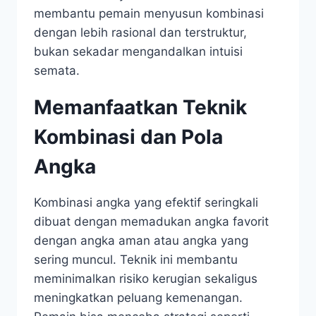
membantu pemain menyusun kombinasi
dengan lebih rasional dan terstruktur,
bukan sekadar mengandalkan intuisi
semata.
Memanfaatkan Teknik
Kombinasi dan Pola
Angka
Kombinasi angka yang efektif seringkali
dibuat dengan memadukan angka favorit
dengan angka aman atau angka yang
sering muncul. Teknik ini membantu
meminimalkan risiko kerugian sekaligus
meningkatkan peluang kemenangan.