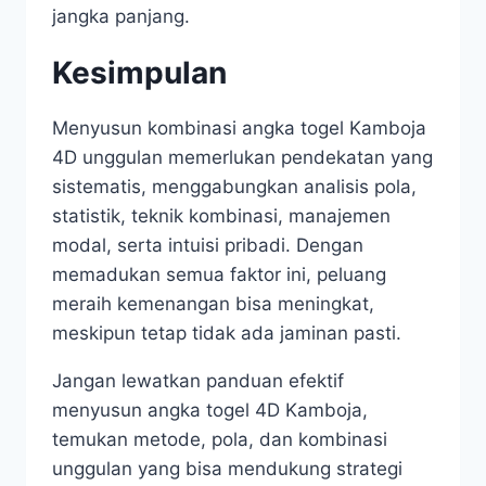
jangka panjang.
Kesimpulan
Menyusun kombinasi angka togel Kamboja
4D unggulan memerlukan pendekatan yang
sistematis, menggabungkan analisis pola,
statistik, teknik kombinasi, manajemen
modal, serta intuisi pribadi. Dengan
memadukan semua faktor ini, peluang
meraih kemenangan bisa meningkat,
meskipun tetap tidak ada jaminan pasti.
Jangan lewatkan panduan efektif
menyusun angka togel 4D Kamboja,
temukan metode, pola, dan kombinasi
unggulan yang bisa mendukung strategi