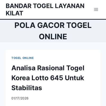
Skip
BANDAR TOGEL LAYANAN
to
KILAT
content
POLA GACOR TOGEL
ONLINE
TOGEL ONLINE
Analisa Rasional Togel
Korea Lotto 645 Untuk
Stabilitas
01/17/2026