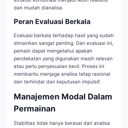
struktur kombinasi menjadi lebih realistis
dan mudah dianalisa.
Peran Evaluasi Berkala
Evaluasi berkala terhadap hasil yang sudah
dimainkan sangat penting. Dari evaluasi ini,
pemain dapat mengetahui apakah
pendekatan yang digunakan masih relevan
atau perlu penyesuaian kecil. Proses ini
membantu menjaga analisa tetap rasional
dan terhindar dari keputusan impulsif.
Manajemen Modal Dalam
Permainan
Stabilitas tidak hanya berasal dari analisa