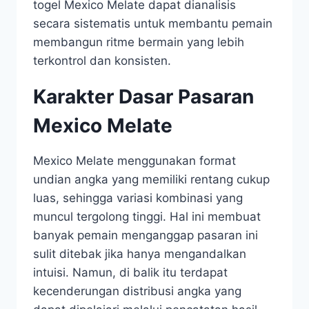
togel Mexico Melate dapat dianalisis
secara sistematis untuk membantu pemain
membangun ritme bermain yang lebih
terkontrol dan konsisten.
Karakter Dasar Pasaran
Mexico Melate
Mexico Melate menggunakan format
undian angka yang memiliki rentang cukup
luas, sehingga variasi kombinasi yang
muncul tergolong tinggi. Hal ini membuat
banyak pemain menganggap pasaran ini
sulit ditebak jika hanya mengandalkan
intuisi. Namun, di balik itu terdapat
kecenderungan distribusi angka yang