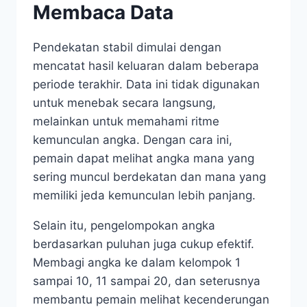
Membaca Data
Pendekatan stabil dimulai dengan
mencatat hasil keluaran dalam beberapa
periode terakhir. Data ini tidak digunakan
untuk menebak secara langsung,
melainkan untuk memahami ritme
kemunculan angka. Dengan cara ini,
pemain dapat melihat angka mana yang
sering muncul berdekatan dan mana yang
memiliki jeda kemunculan lebih panjang.
Selain itu, pengelompokan angka
berdasarkan puluhan juga cukup efektif.
Membagi angka ke dalam kelompok 1
sampai 10, 11 sampai 20, dan seterusnya
membantu pemain melihat kecenderungan