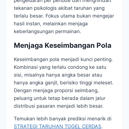
pengeluaran per periode dan menghindari
tekanan psikologis akibat taruhan yang
terlalu besar. Fokus utama bukan mengejar
hasil instan, melainkan menjaga
keberlangsungan permainan.
Menjaga Keseimbangan Pola
Keseimbangan pola menjadi kunci penting.
Kombinasi yang terlalu condong ke satu
sisi, misalnya hanya angka besar atau
hanya angka ganjil, berisiko tinggi meleset.
Dengan menjaga proporsi seimbang,
peluang untuk tetap berada dalam jalur
distribusi pasaran menjadi lebih besar.
Temukan lebih banyak prediksi menarik di
STRATEGI TARUHAN TOGEL CERDAS
.