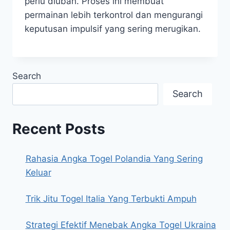
perlu diubah. Proses ini membuat
permainan lebih terkontrol dan mengurangi
keputusan impulsif yang sering merugikan.
Search
Search
Recent Posts
Rahasia Angka Togel Polandia Yang Sering
Keluar
Trik Jitu Togel Italia Yang Terbukti Ampuh
Strategi Efektif Menebak Angka Togel Ukraina