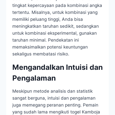
tingkat kepercayaan pada kombinasi angka
tertentu. Misalnya, untuk kombinasi yang
memiliki peluang tinggi, Anda bisa
meningkatkan taruhan sedikit, sedangkan
untuk kombinasi eksperimental, gunakan
taruhan minimal. Pendekatan ini
memaksimalkan potensi keuntungan
sekaligus membatasi risiko.
Mengandalkan Intuisi dan
Pengalaman
Meskipun metode analisis dan statistik
sangat berguna, intuisi dan pengalaman
juga memegang peranan penting. Pemain
yang sudah lama mengikuti togel Kamboja