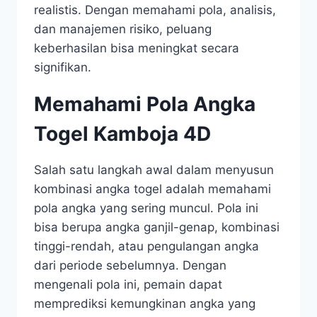
realistis. Dengan memahami pola, analisis,
dan manajemen risiko, peluang
keberhasilan bisa meningkat secara
signifikan.
Memahami Pola Angka
Togel Kamboja 4D
Salah satu langkah awal dalam menyusun
kombinasi angka togel adalah memahami
pola angka yang sering muncul. Pola ini
bisa berupa angka ganjil-genap, kombinasi
tinggi-rendah, atau pengulangan angka
dari periode sebelumnya. Dengan
mengenali pola ini, pemain dapat
memprediksi kemungkinan angka yang