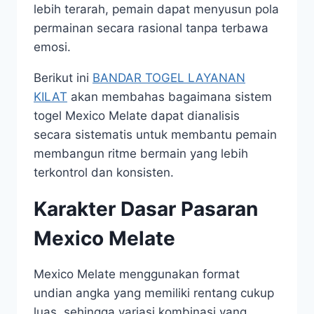
lebih terarah, pemain dapat menyusun pola
permainan secara rasional tanpa terbawa
emosi.
Berikut ini
BANDAR TOGEL LAYANAN
KILAT
akan membahas bagaimana sistem
togel Mexico Melate dapat dianalisis
secara sistematis untuk membantu pemain
membangun ritme bermain yang lebih
terkontrol dan konsisten.
Karakter Dasar Pasaran
Mexico Melate
Mexico Melate menggunakan format
undian angka yang memiliki rentang cukup
luas, sehingga variasi kombinasi yang