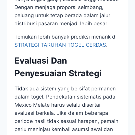
Dengan menjaga proporsi seimbang,
peluang untuk tetap berada dalam jalur
distribusi pasaran menjadi lebih besar.
Temukan lebih banyak prediksi menarik di
STRATEGI TARUHAN TOGEL CERDAS
.
Evaluasi Dan
Penyesuaian Strategi
Tidak ada sistem yang bersifat permanen
dalam togel. Pendekatan sistematis pada
Mexico Melate harus selalu disertai
evaluasi berkala. Jika dalam beberapa
periode hasil tidak sesuai harapan, pemain
perlu meninjau kembali asumsi awal dan