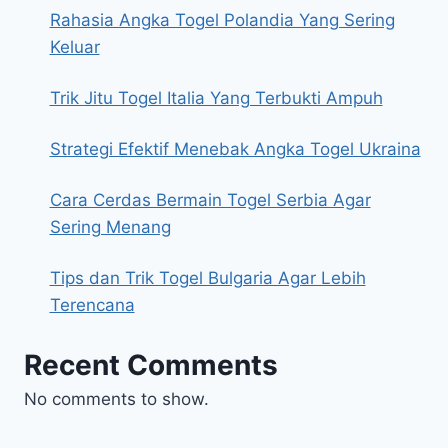
Rahasia Angka Togel Polandia Yang Sering
Keluar
Trik Jitu Togel Italia Yang Terbukti Ampuh
Strategi Efektif Menebak Angka Togel Ukraina
Cara Cerdas Bermain Togel Serbia Agar
Sering Menang
Tips dan Trik Togel Bulgaria Agar Lebih
Terencana
Recent Comments
No comments to show.