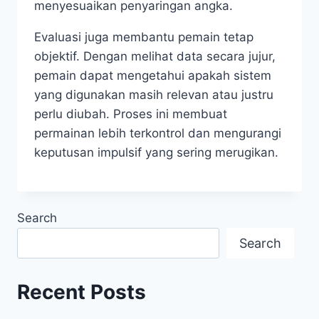
menyesuaikan penyaringan angka.
Evaluasi juga membantu pemain tetap
objektif. Dengan melihat data secara jujur,
pemain dapat mengetahui apakah sistem
yang digunakan masih relevan atau justru
perlu diubah. Proses ini membuat
permainan lebih terkontrol dan mengurangi
keputusan impulsif yang sering merugikan.
Search
Search
Recent Posts