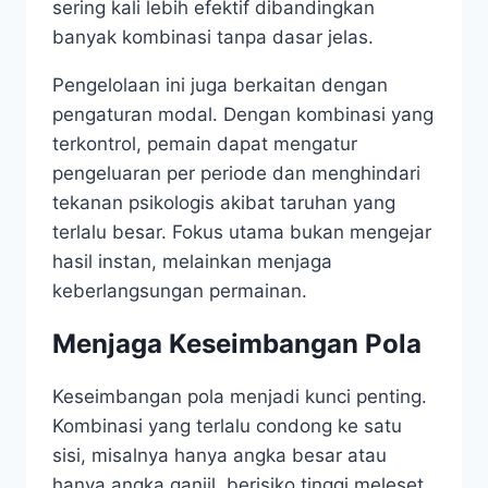
sering kali lebih efektif dibandingkan
banyak kombinasi tanpa dasar jelas.
Pengelolaan ini juga berkaitan dengan
pengaturan modal. Dengan kombinasi yang
terkontrol, pemain dapat mengatur
pengeluaran per periode dan menghindari
tekanan psikologis akibat taruhan yang
terlalu besar. Fokus utama bukan mengejar
hasil instan, melainkan menjaga
keberlangsungan permainan.
Menjaga Keseimbangan Pola
Keseimbangan pola menjadi kunci penting.
Kombinasi yang terlalu condong ke satu
sisi, misalnya hanya angka besar atau
hanya angka ganjil, berisiko tinggi meleset.