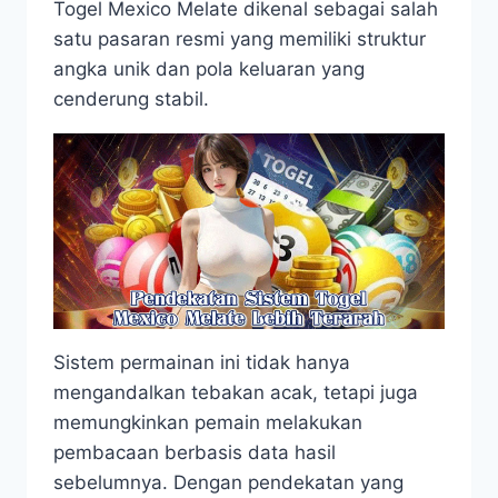
Togel Mexico Melate dikenal sebagai salah
satu pasaran resmi yang memiliki struktur
angka unik dan pola keluaran yang
cenderung stabil.
Sistem permainan ini tidak hanya
mengandalkan tebakan acak, tetapi juga
memungkinkan pemain melakukan
pembacaan berbasis data hasil
sebelumnya. Dengan pendekatan yang