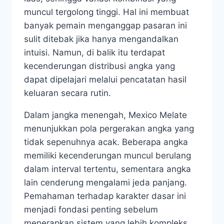
muncul tergolong tinggi. Hal ini membuat
banyak pemain menganggap pasaran ini
sulit ditebak jika hanya mengandalkan
intuisi. Namun, di balik itu terdapat
kecenderungan distribusi angka yang
dapat dipelajari melalui pencatatan hasil
keluaran secara rutin.
Dalam jangka menengah, Mexico Melate
menunjukkan pola pergerakan angka yang
tidak sepenuhnya acak. Beberapa angka
memiliki kecenderungan muncul berulang
dalam interval tertentu, sementara angka
lain cenderung mengalami jeda panjang.
Pemahaman terhadap karakter dasar ini
menjadi fondasi penting sebelum
menerapkan sistem yang lebih kompleks.