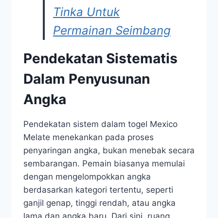
Tinka Untuk
Permainan Seimbang
Pendekatan Sistematis
Dalam Penyusunan
Angka
Pendekatan sistem dalam togel Mexico
Melate menekankan pada proses
penyaringan angka, bukan menebak secara
sembarangan. Pemain biasanya memulai
dengan mengelompokkan angka
berdasarkan kategori tertentu, seperti
ganjil genap, tinggi rendah, atau angka
lama dan angka baru. Dari sini, ruang