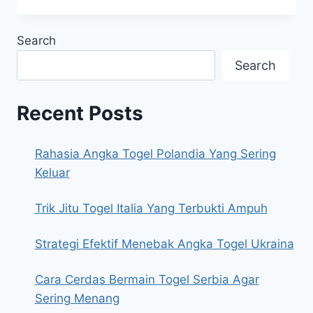
Search
Search
Recent Posts
Rahasia Angka Togel Polandia Yang Sering
Keluar
Trik Jitu Togel Italia Yang Terbukti Ampuh
Strategi Efektif Menebak Angka Togel Ukraina
Cara Cerdas Bermain Togel Serbia Agar
Sering Menang