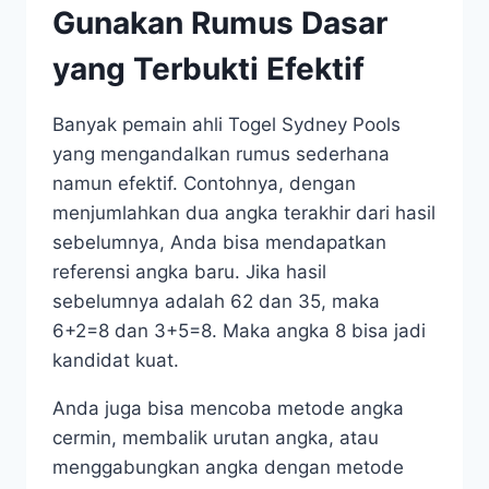
Gunakan Rumus Dasar
yang Terbukti Efektif
Banyak pemain ahli Togel Sydney Pools
yang mengandalkan rumus sederhana
namun efektif. Contohnya, dengan
menjumlahkan dua angka terakhir dari hasil
sebelumnya, Anda bisa mendapatkan
referensi angka baru. Jika hasil
sebelumnya adalah 62 dan 35, maka
6+2=8 dan 3+5=8. Maka angka 8 bisa jadi
kandidat kuat.
Anda juga bisa mencoba metode angka
cermin, membalik urutan angka, atau
menggabungkan angka dengan metode