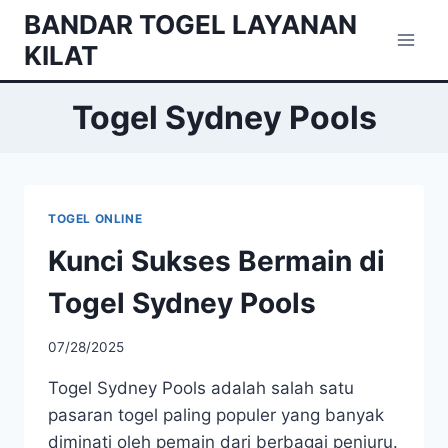
Skip
BANDAR TOGEL LAYANAN
to
KILAT
content
Togel Sydney Pools
TOGEL ONLINE
Kunci Sukses Bermain di
Togel Sydney Pools
07/28/2025
Togel Sydney Pools adalah salah satu
pasaran togel paling populer yang banyak
diminati oleh pemain dari berbagai penjuru.