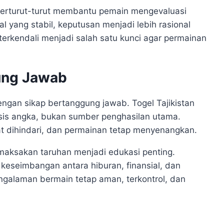
erturut-turut membantu pemain mengevaluasi
al yang stabil, keputusan menjadi lebih rasional
 terkendali menjadi salah satu kunci agar permainan
ung Jawab
dengan sikap bertanggung jawab. Togel Tajikistan
sis angka, bukan sumber penghasilan utama.
at dihindari, dan permainan tetap menyenangkan.
memaksakan taruhan menjadi edukasi penting.
eseimbangan antara hiburan, finansial, dan
ngalaman bermain tetap aman, terkontrol, dan