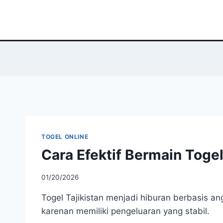
Skip
to
content
TOGEL ONLINE
Cara Efektif Bermain Togel
01/20/2026
Togel Tajikistan menjadi hiburan berbasis a
karenan memiliki pengeluaran yang stabil.