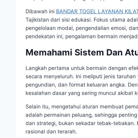
Dibawah ini
BANDAR TOGEL LAYANAN KILA
Tajikistan dari sisi edukasi. Fokus utama ad
pengelolaan modal, pengendalian emosi, da
pendekatan ini, pengalaman bermain menjadi
Memahami Sistem Dan Atur
Langkah pertama untuk bermain dengan efekt
secara menyeluruh. Ini meliputi jenis taruhan
pengundian, dan format keluaran angka. De
kesalahan dasar yang sering muncul akibat k
Selain itu, mengetahui aturan membuat pemain
adalah permainan peluang, sehingga penting
dan strategi, bukan sekadar tebak-tebaka
rasional dan terarah.