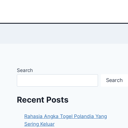
Search
Search
Recent Posts
Rahasia Angka Togel Polandia Yang
Sering Keluar