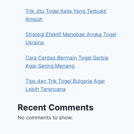
Trik Jitu Togel Italia Yang Terbukti
Ampuh
Strategi Efektif Menebak Angka Togel
Ukraina
Cara Cerdas Bermain Togel Serbia
Agar Sering Menang
Tips dan Trik Togel Bulgaria Agar
Lebih Terencana
Recent Comments
No comments to show.