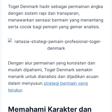
h
a
e
e
k
i
h
a
c
s
l
y
n
a
Togel Denmark hadir sebagai permainan angka
t
e
s
e
p
e
r
dengan sistem rapi dan transparan,
s
b
e
g
e
e
menawarkan sensasi bermain yang menantang
A
o
n
r
serta cocok bagi pemain yang gemar analisis.
p
o
g
a
p
k
e
m
r
Dengan alur permainan yang konsisten dan
mudah dipahami, Togel Denmark semakin
menarik untuk dianalisis dan dijadikan acuan
dalam menyusun
strategi bermain yang
terukur
.
Memahami Karakter dan