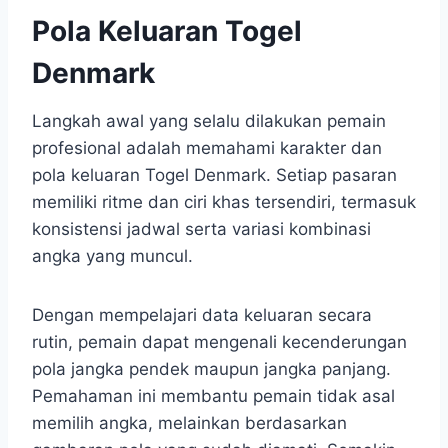
Pola Keluaran Togel
Denmark
Langkah awal yang selalu dilakukan pemain
profesional adalah memahami karakter dan
pola keluaran Togel Denmark. Setiap pasaran
memiliki ritme dan ciri khas tersendiri, termasuk
konsistensi jadwal serta variasi kombinasi
angka yang muncul.
Dengan mempelajari data keluaran secara
rutin, pemain dapat mengenali kecenderungan
pola jangka pendek maupun jangka panjang.
Pemahaman ini membantu pemain tidak asal
memilih angka, melainkan berdasarkan