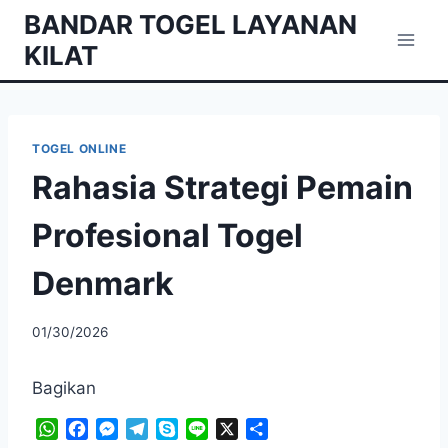
Skip
BANDAR TOGEL LAYANAN
to
KILAT
content
TOGEL ONLINE
Rahasia Strategi Pemain
Profesional Togel
Denmark
01/30/2026
Bagikan
W
F
M
T
S
L
X
S