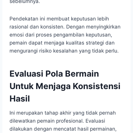
sebelumnya.
Pendekatan ini membuat keputusan lebih
rasional dan konsisten. Dengan menyingkirkan
emosi dari proses pengambilan keputusan,
pemain dapat menjaga kualitas strategi dan
mengurangi risiko kesalahan yang tidak perlu.
Evaluasi Pola Bermain
Untuk Menjaga Konsistensi
Hasil
Ini merupakan tahap akhir yang tidak pernah
dilewatkan pemain profesional. Evaluasi
dilakukan dengan mencatat hasil permainan,