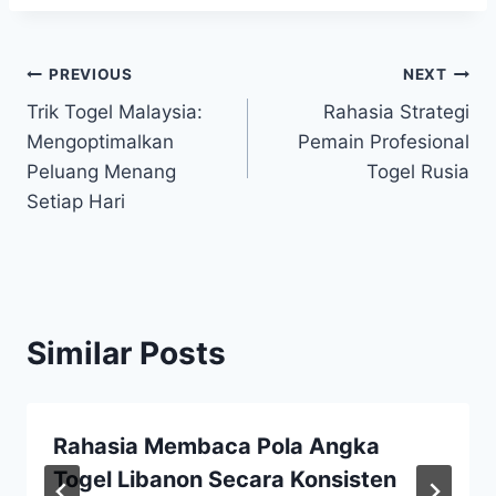
Post
PREVIOUS
NEXT
Trik Togel Malaysia:
Rahasia Strategi
navigation
Mengoptimalkan
Pemain Profesional
Peluang Menang
Togel Rusia
Setiap Hari
Similar Posts
Rahasia Membaca Pola Angka
Togel Libanon Secara Konsisten